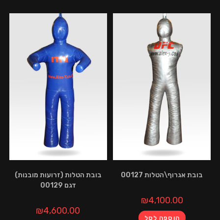
וף\הטלות 00127
בובת הטלות (זרועות מובנות)
דגם 00129
₪
4,100.00
₪
4,600.00
הוספה לסל