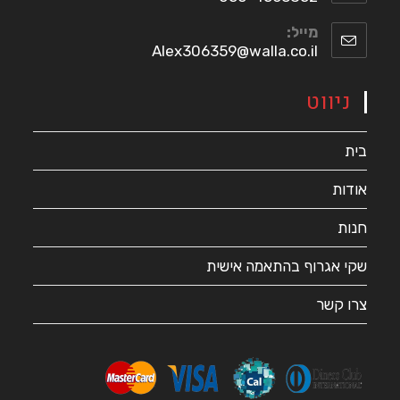
מייל:
Alex306359@walla.co.il
ווט
גרוף בהתאמה אישית
שר